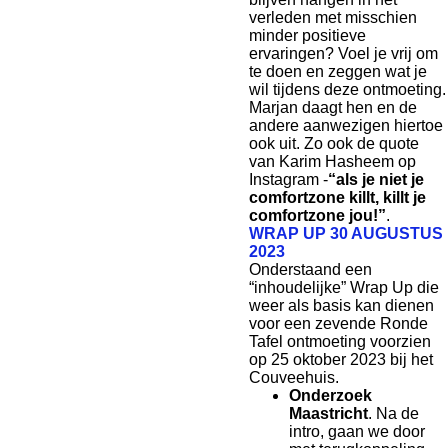
verleden met misschien
minder positieve
ervaringen? Voel je vrij om
te doen en zeggen wat je
wil tijdens deze ontmoeting.
Marjan daagt hen en de
andere aanwezigen hiertoe
ook uit. Zo ook de quote
van Karim Hasheem op
Instagram -
“als je niet je
comfortzone killt, killt je
comfortzone jou!”
.
WRAP UP 30 AUGUSTUS
2023
Onderstaand een
“inhoudelijke” Wrap Up die
weer als basis kan dienen
voor een zevende Ronde
Tafel ontmoeting voorzien
op 25 oktober 2023 bij het
Couveehuis.
Onderzoek
Maastricht
. Na de
intro, gaan we door