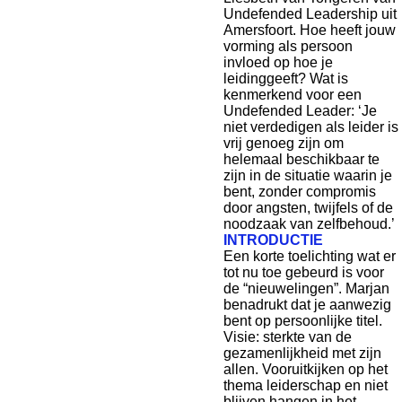
Undefended Leadership uit
Amersfoort. Hoe heeft jouw
vorming als persoon
invloed op hoe je
leidinggeeft? Wat is
kenmerkend voor een
Undefended Leader: ‘Je
niet verdedigen als leider is
vrij genoeg zijn om
helemaal beschikbaar te
zijn in de situatie waarin je
bent, zonder compromis
door angsten, twijfels of de
noodzaak van zelfbehoud.’
INTRODUCTIE
Een korte toelichting wat er
tot nu toe gebeurd is voor
de “nieuwelingen”. Marjan
benadrukt dat je aanwezig
bent op persoonlijke titel.
Visie: sterkte van de
gezamenlijkheid met zijn
allen. Vooruitkijken op het
thema leiderschap en niet
blijven hangen in het