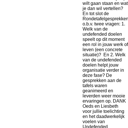
wilt gaan staan en wat
je dan wil vertellen?
En tot slot de
Rondetafelgesprekke
o.b.v. twee vragen: 1.
Welk van de
undefended doelen
speelt op dit moment
een rol in jouw werk of
leven (een concrete
situatie)? En 2. Welk
van de undefended
doelen helpt jouw
organisatie verder in
deze fase? De
gesprekken aan de
tafels waren
geanimeerd en
leverden weer mooie
ervaringen op. DANK
Oeds en Liesbeth
voor jullie toelichting
en het daadwerkelijk
voelen van
Undefended