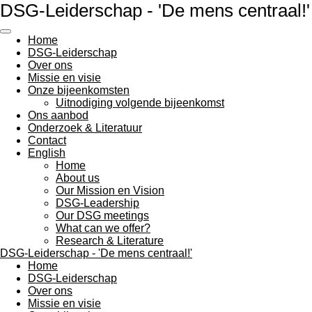
DSG-Leiderschap - 'De mens centraal!'
Ga
direct
naar
Home
de
DSG-Leiderschap
hoofdinhoud
Over ons
Missie en visie
Onze bijeenkomsten
Uitnodiging volgende bijeenkomst
Ons aanbod
Onderzoek & Literatuur
Contact
English
Home
About us
Our Mission en Vision
DSG-Leadership
Our DSG meetings
What can we offer?
Research & Literature
DSG-Leiderschap - 'De mens centraal!'
Home
DSG-Leiderschap
Over ons
Missie en visie