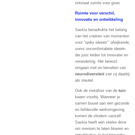
ontstaat ruimte voor groei.
Ruimte voor verschil,
innovatie en ontwikkeling
Saskia benadrukte het belang
van het creëren van momenten
voor
“spiky ideeën”
: afwijkende,
soms oncomfortabele ideeën
die juist leiden tot innovatie en
verandering. Het bewust
omgaan met en benutten van
neurodiversiteit
ziet zij daarbij
als sleutel.
Ook de metafoor van de
tuin
kwam voorbij. Wanneer je
samen bouwt aan een gezonde
en liefdevolle werkomgeving,
komen de vlinders vanzelf.
Saskia heeft een sterke drive
om mensen te laten bloeien en
ontwikkelen. In het bijzonder