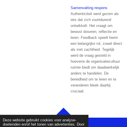
Samenvatting respons
Authenticiteit werd gezien als
iets dat zich voortdurend
ontwikkelt. Het vraagt om
bewust doseren, reflectie en
leren. Feedback speelt hierin
een belangrijke rol, zowel direct
als met zachtheid. Tegelijk
werd de vraag gesteld in
hoeverre de organisatiecultuur
ruimte biedt om daadwerkelijk
anders te handelen. De
bereidheid om te leren en te
veranderen bleek daarbij
cruciaal.
TOP
Deze website gebruikt cookies voor analyse-
doeleinden en/of het tonen van advertenties. Door