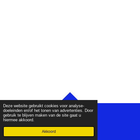
TOP
Deze website gebruikt cookies voor analyse-
doeleinden en/of het tonen van advertenties. Door
gebruik te blijven maken van de site gaat u
hiermee akkoord.
© 2023 - 2026 DSG-Leiderschap
Powered by
JouwWeb
Akkoord