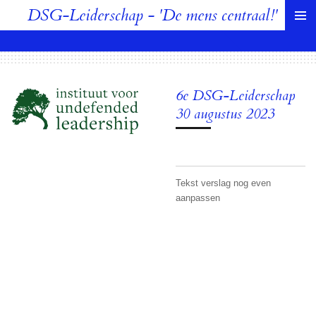
DSG-Leiderschap - 'De mens centraal!'
Ga
direct
naar
de
hoofdinhoud
6e DSG-Leiderschap
30 augustus 2023
Tekst verslag nog even
aanpassen