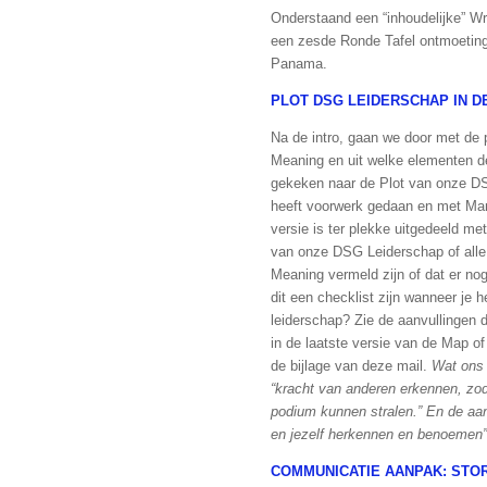
Onderstaand een “inhoudelijke” Wr
een zesde Ronde Tafel ontmoeting
Panama.
PLOT DSG LEIDERSCHAP IN D
Na de intro, gaan we door met de 
Meaning en uit welke elementen d
gekeken naar de Plot van onze DS
heeft voorwerk gedaan en met Mar
versie is ter plekke uitgedeeld met
van onze DSG Leiderschap of alle
Meaning vermeld zijn of dat er n
dit een checklist zijn wanneer je 
leiderschap? Zie de aanvullingen di
in de laatste versie van de Map o
de bijlage van deze mail.
Wat ons 
“kracht van anderen erkennen, zod
podium kunnen stralen.” En de aan
en jezelf herkennen en benoemen
COMMUNICATIE AANPAK: STO