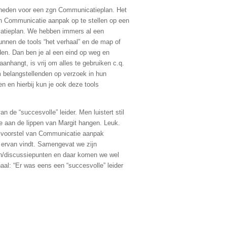
kheden voor een zgn Communicatieplan. Het
en Communicatie aanpak op te stellen op een
catieplan. We hebben immers al een
kunnen de tools “het verhaal” en de map of
n. Dan ben je al een eind op weg en
anhangt, is vrij om alles te gebruiken c.q.
om belangstellenden op verzoek in hun
en en hierbij kun je ook deze tools
an de “succesvolle” leider. Men luistert stil
we aan de lippen van Margit hangen. Leuk.
et voorstel van Communicatie aanpak
 ervan vindt. Samengevat we zijn
en/discussiepunten en daar komen we wel
rhaal: “Er was eens een “succesvolle” leider