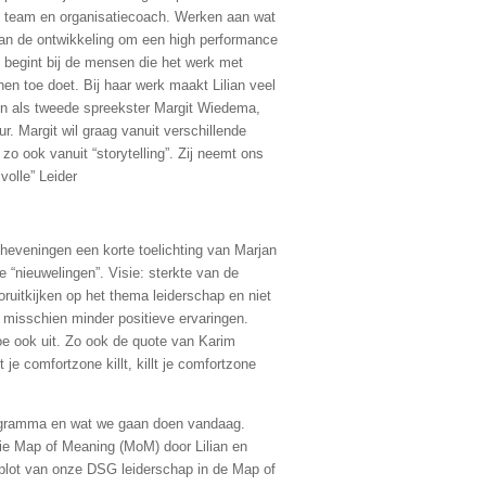
r, team en organisatiecoach. Werken aan wat
 van de ontwikkeling om een high performance
t begint bij de mensen die het werk met
hen toe doet. Bij haar werk maakt Lilian veel
n als tweede spreekster Margit Wiedema,
. Margit wil graag vanuit verschillende
o ook vanuit “storytelling”. Zij neemt ons
volle” Leider
eveningen een korte toelichting van Marjan
e “nieuwelingen”. Visie: sterkte van de
oruitkijken op het thema leiderschap en niet
t misschien minder positieve ervaringen.
e ook uit. Zo ook de quote van Karim
je comfortzone killt, killt je comfortzone
ogramma en wat we gaan doen vandaag.
tie Map of Meaning (MoM) door Lilian en
 plot van onze DSG leiderschap in de Map of