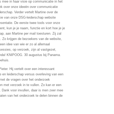
 mee in haar visie op communicatie in het
ek over onze ideeën over communicatie
derschap. Verder vertelt Martine over de
sie van onze DSG-leiderschap website
esentatie. De eerste twee tools voor onze
ent, kun je je naam, functie en kort hoe je je
p, aan Martine per mail toesturen. Zij zal
. Zo krijgen de bezoekers van de website,
een idee van wie er zo al allemaal
essies, op verzoek, zijn al vastgezet,
genda! KNIPOOG. 30 augustus bij Panama.
veehuis.
ieter. Hij vertelt over een interessant
ie en leiderschap versus overleving van een
l met de vragen over het onderzoek
 met verzoek in te vullen. Zo kan er een
Dank voor invullen, daar is men zeer mee
ltaten van het onderzoek te delen binnen de