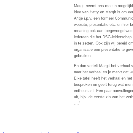
Margit neemt ons mee in mogelij
idee van Hetty en Margit is om e
A4tje i.p.v. een formeel Communi
website, presentatie etc. en hier 
meaning ook aan toegevoegd worde
iedereen die het DSG-leiderschap a
in te zetten. Ook zijn wij bereid 
organisatie een presentatie te gev
gebruiken.
En dan vertelt Margit het verhaal v
naar het verhaal en je merkt dat 
Elke tafel heeft het verhaal en h
besproken en geeft terug wat men
enthousiast. Een paar aanvulling
uit, bijv. de eerste zin van het ve
….”