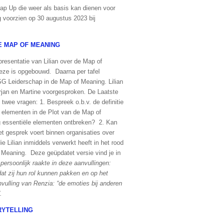
ap Up die weer als basis kan dienen voor
 voorzien op 30 augustus 2023 bij
E MAP OF MEANING
presentatie van Lilian over de Map of
eze is opgebouwd. Daarna per tafel
G Leiderschap in de Map of Meaning. Lilian
jan en Martine voorgesproken. De Laatste
 twee vragen: 1. Bespreek o.b.v. de definitie
 elementen in de Plot van de Map of
og essentiële elementen ontbreken? 2. Kan
het gesprek voert binnen organisaties over
e Lilian inmiddels verwerkt heeft in het rood
f Meaning. Deze geüpdatet versie vind je in
persoonlijk raakte in deze aanvullingen:
at zij hun rol kunnen pakken en op het
vulling van Renzia: “de emoties bij anderen
”.
RYTELLING