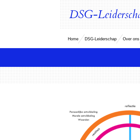
Ga
DSG-Leiderschap
direct
naar
de
hoofdinhoud
Home
DSG-Leiderschap
Over ons