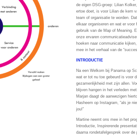
de eigen DSG-groep: Lilian Kolke
ertoe doet, is voor Lilian de kern
team of organisatie te worden. Da
elkaar organiseren en wat er voor 
gebruik van de Map of Meaning. E
onze ervaren communicatieadviseur
hoeken naar communicatie kijken, z
mee in het verhaal van de “succes
INTRODUCTIE
Na een Welkom bij Panama op Sch
wat er tot nu toe gebeurd is voor d
gezamenlijkheid met zijn allen. Vo
blijven hangen in het verleden me
Marjan daagt de aanwezigen hierto
Hasheem op Instagram, “als je niet 
jou!”
Martine neemt ons mee in het pr
Introductie, Inspirerende presenta
daarna rondetafelgesprek over de