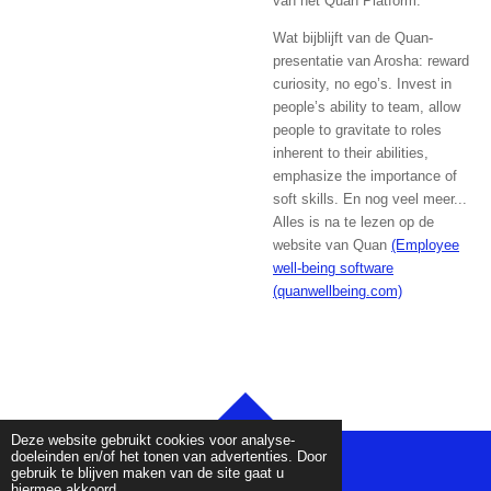
van het Quan Platform.
Wat bijblijft van de Quan-
presentatie van Arosha: reward
curiosity, no ego’s. Invest in
people’s ability to team, allow
people to gravitate to roles
inherent to their abilities,
emphasize the importance of
soft skills. En nog veel meer...
Alles is na te lezen op de
website van Quan
(Employee
well-being software
(quanwellbeing.com)
TOP
Deze website gebruikt cookies voor analyse-
doeleinden en/of het tonen van advertenties. Door
gebruik te blijven maken van de site gaat u
hiermee akkoord.